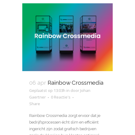
06 apr
Rainbow Crossmedia
Geplaatst op 13:03h
in
door
Johan
Gaertner
0 Reactie's
Share
Rainbow Crossmedia zorgt ervoor dat je
bedrijfsprocessen écht slim en efficiënt
ingericht zijn zodat grafisch bedrijven