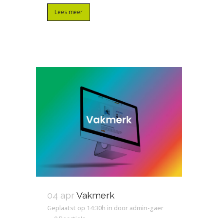
Lees meer
04 apr
Vakmerk
Geplaatst op 14:30h
in
door
admin-gaer