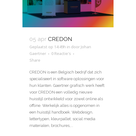
05 apr
CREDON
Geplaatst op 14:49h
in
door
Johan
Gaertner
0 Reactie's
Share
CREDON is een Belgisch bedrijf dat zich
specialiseert in software oplossingen voor
hun klanten. Gaertner grafisch werk heeft
voor CREDON een volledig nieuwe
huisstijl ontwikkeld voor zowel online als
offline. Werkelijk alles is opgenomen in
een huisstijl handboek. Webdesign,
lettertypen, kleurpallet, social media
materialen, brochures,...