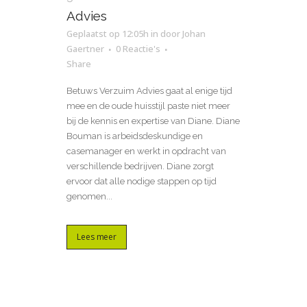
Advies
Geplaatst op 12:05h
in
door
Johan
Gaertner
0 Reactie's
Share
Betuws Verzuim Advies gaat al enige tijd
mee en de oude huisstijl paste niet meer
bij de kennis en expertise van Diane. Diane
Bouman is arbeidsdeskundige en
casemanager en werkt in opdracht van
verschillende bedrijven. Diane zorgt
ervoor dat alle nodige stappen op tijd
genomen...
Lees meer