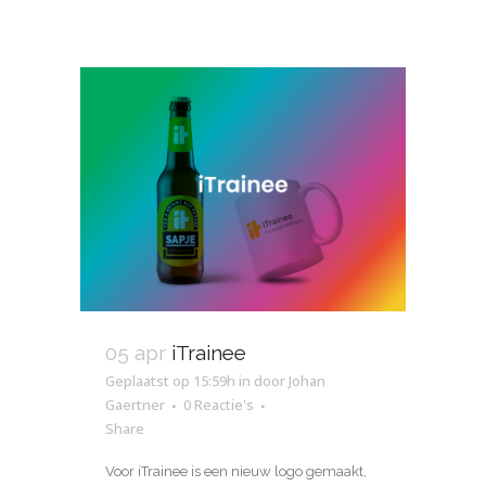
05 apr
iTrainee
Geplaatst op 15:59h
in
door
Johan
Gaertner
0 Reactie's
Share
Voor iTrainee is een nieuw logo gemaakt,