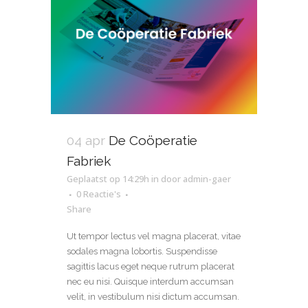
04 apr
De Coöperatie
Fabriek
Geplaatst op 14:29h
in
door
admin-gaer
0 Reactie's
Share
Ut tempor lectus vel magna placerat, vitae
sodales magna lobortis. Suspendisse
sagittis lacus eget neque rutrum placerat
nec eu nisi. Quisque interdum accumsan
velit, in vestibulum nisi dictum accumsan.