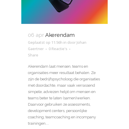
06 apr
Akerendam
Geplaatst op 11:56h
in
door
Johan
Gaertner
0 Reactie's
Share
Akerendam laat mensen, teams en
organisaties meer resultaat behalen. Ze
zijn de bedrijfspsycholoog die organisaties
met doordachte, maar vaak verrassend
simpele, adviezen helpt om mensen en
teams beter te laten (samen)werken.
Daarvoor gebruiken ze assessments,
development centers, persoonlijke
coaching, teamcoaching en incompany
trainingen....