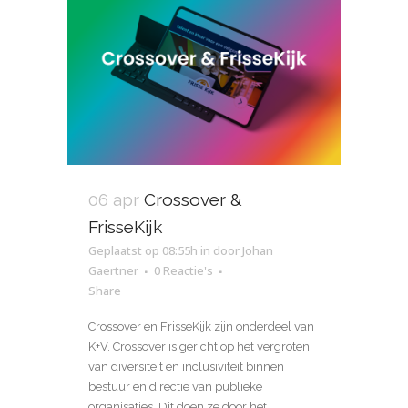
06 apr
Crossover &
FrisseKijk
Geplaatst op 08:55h
in
door
Johan
Gaertner
0 Reactie's
Share
Crossover en FrisseKijk zijn onderdeel van
K+V. Crossover is gericht op het vergroten
van diversiteit en inclusiviteit binnen
bestuur en directie van publieke
organisaties. Dit doen ze door het