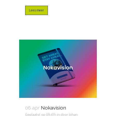
Lees meer
06 apr
Nokavision
Geplaatst op 09:41h
in
door
Johan