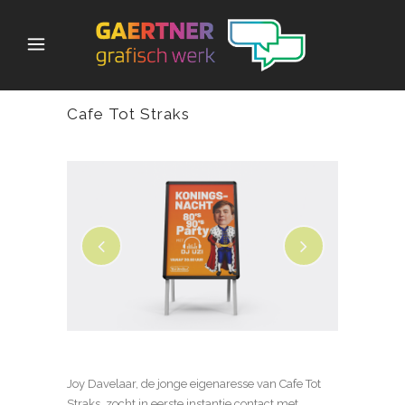
Cafe Tot Straks
Joy Davelaar, de jonge eigenaresse van Cafe Tot
Straks, zocht in eerste instantie contact met